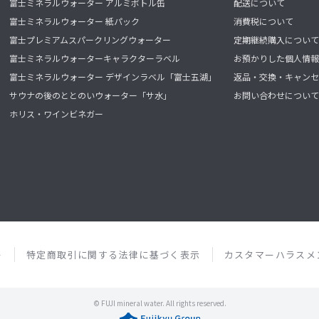
富士ミネラルウォーター アルミボトル缶
配送について
富士ミネラルウォーター 紙パック
消費税について
富士プレミアムスパークリングウォーター
定期継続購入について
富士ミネラルウォーターキャラクターラベル
お預かりした個人情報
富士ミネラルウォーター デザインラベル「富士五湖」
返品・交換・キャンセ
サウナの後のととのいウォーター「サ水」
お問い合わせについて
ホリス・ワインビネガー
ー
特定商取引に関する法律に基づく表示
カスタマーハラスメ
© FUJI mineral water. All rights reserved.