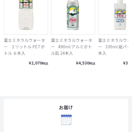
富士ミネラルウォータ
富士ミネラルウォータ
富士ミネラルウォ
ー
２リットル PETボ
ー
490ml アルミボト
ー
330ml 紙パッ
トル ６本入
ル缶 24本入
本入
¥
2,070
¥
4,530
¥
3,
税込
税込
お届け