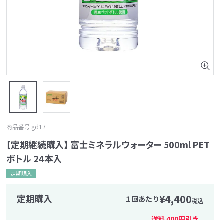
画
商品番号
gd17
【定期継続購入】
富士ミネラルウォーター 500ml PET
ボトル 24本入
定期購入
¥
4,400
１回あたり
税込
送料 400円引き