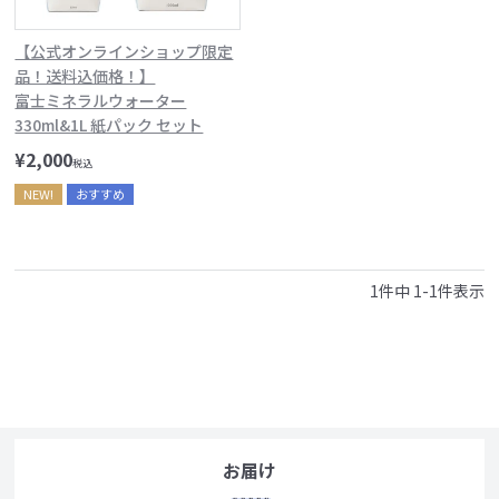
【公式オンラインショップ限定
品！送料込価格！】
富士ミネラルウォーター
330ml&1L 紙パック セット
¥
2,000
税込
NEW!
おすすめ
1
件中
1
-
1
件表示
お届け