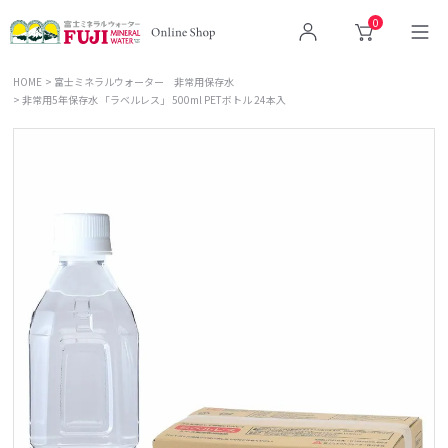
0
ログイン
カート
HOME
富士ミネラルウォーター 非常用保存水
非常用5年保存水 「ラベルレス」 500ml PETボトル 24本入