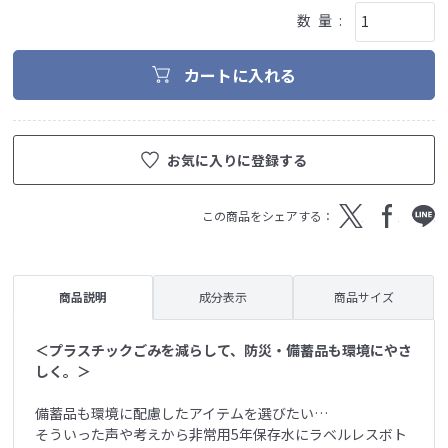
カートに入れる
お気に入りに登録する
T
F
L
この商品をシェアする：
wit
ace
INE
ter
bo
ok
商品説明
成分表示
商品サイズ
＜プラスチックごみを減らして、防災・備蓄品も環境にやさ
しく。＞
備蓄品も環境に配慮したアイテムを選びたい…
そういった声や考えから非常用5年保存水にラベルレスボト