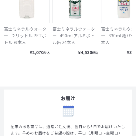
富士ミネラルウォータ
富士ミネラルウォータ
富士ミネラルウォ
ー
２リットル PETボ
ー
490ml アルミボト
ー
330ml 紙パッ
トル ６本入
ル缶 24本入
本入
¥
2,070
¥
4,530
¥
3,
税込
税込
お届け
在庫のある商品は、通常ご注文後、翌日から6日でお届けいたし
ます。早めのお届けをご希望の際は、平日（月曜日～金曜日）