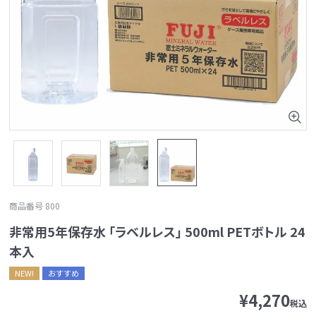
画
商品番号
800
非常用5年保存水 「ラベルレス」 500ml PETボトル 24
本入
NEW!
おすすめ
¥
4,270
税込