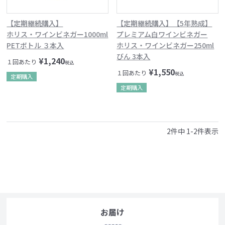
【定期継続購入】
【定期継続購入】【5年熟成】
ホリス・ワインビネガー1000ml
プレミアム白ワインビネガー
PETボトル ３本入
ホリス・ワインビネガー250ml
びん 3本入
¥
1,240
１回あたり
税込
¥
1,550
１回あたり
税込
定期購入
定期購入
2
件中
1
-
2
件表示
お届け