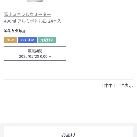
富士ミネラルウォーター
490ml アルミボトル缶 24本入
¥
4,530
税込
NEW!
おすすめ
定期購入
販売期間
2025/01/29 0:00
〜
1
件中
1
-
1
件表示
お届け